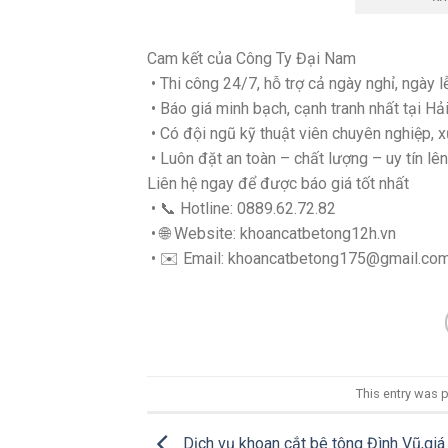
Cam kết của Công Ty Đại Nam
• Thi công 24/7, hỗ trợ cả ngày nghỉ, ngày lễ
• Báo giá minh bạch, cạnh tranh nhất tại Hả
• Có đội ngũ kỹ thuật viên chuyên nghiệp, x
• Luôn đặt an toàn – chất lượng – uy tín lê
Liên hệ ngay để được báo giá tốt nhất
• 📞 Hotline: 0889.62.72.82
• 🌐 Website: khoancatbetong12h.vn
• ✉️ Email: khoancatbetong175@gmail.co
This entry was 
Dịch vụ khoan cắt bê tông Đình Vũ,giá 