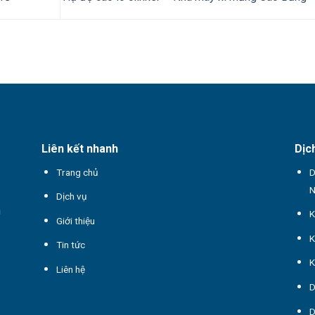
Liên kết nhanh
Dịc
Trang chủ
D
Dịch vụ
n
K
Giới thiệu
K
Tin tức
K
Liên hệ
D
D