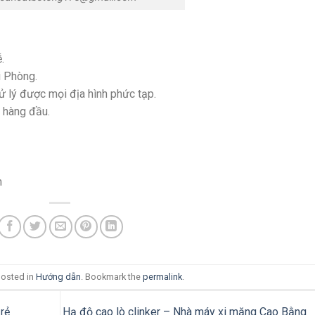
.
i Phòng.
ử lý được mọi địa hình phức tạp.
n hàng đầu.
m
posted in
Hướng dẫn
. Bookmark the
permalink
.
rẻ
Hạ độ cao lò clinker – Nhà máy xi măng Cao Bằng