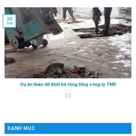
30
Th8
Dự án tháo dỡ khối bê tông tổng công ty TNR
[...]
DANH MỤC