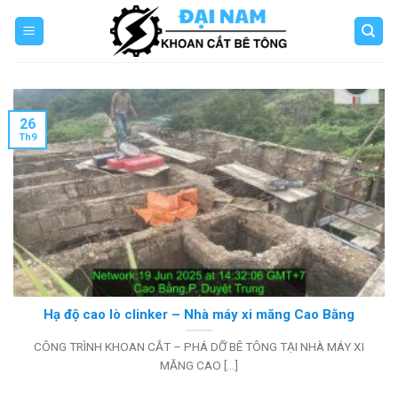
Skip
to
content
26
Th9
Hạ độ cao lò clinker – Nhà máy xi măng Cao Bằng
CÔNG TRÌNH KHOAN CẮT – PHÁ DỠ BÊ TÔNG TẠI NHÀ MÁY XI
MĂNG CAO [...]