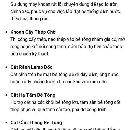
Sử dụng máy khoan rút lõi chuyên dụng để tạo lỗ tròn,
chính xác, phục vụ cho việc lắp đặt hệ thống điện nước,
điều hòa, thông gió…
Khoan Cấy Thép Chờ
Thi công cấy thép, neo thép vào bê tông nhằm gia cố, mở
rộng hoặc kết nối công trình, đảm bảo độ bền chắc theo
tiêu chuẩn kỹ thuật.
Cắt Rãnh Lamp Dốc
Cắt rãnh trên bề mặt bê tông để đi dây điện, ống nước
hoặc xử lý chống trượt cho các khu vực ram dốc.
Cắt Hạ Tấm Bê Tông
Hỗ trợ cắt hạ các khối bê tông lớn, tấm sàn bê tông cốt
thép phục vụ quá trình cải tạo, phá dỡ công trình.
Cắt Cầu Thang Bê Tông
Dịch vụ cắt cầu thang bê tông cũ, tạo mặt bằng để xây